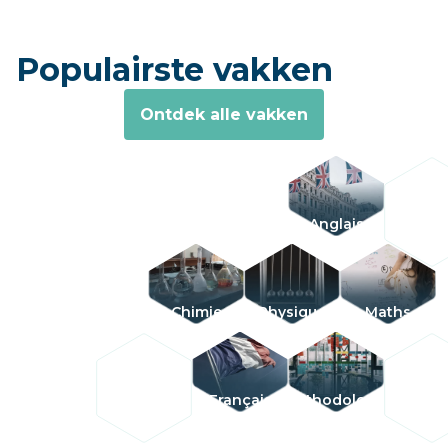
Populairste vakken
Ontdek alle vakken
Anglais
Chimie
Physique
Maths
Français
Méthodologie