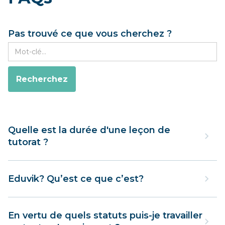
Pas trouvé ce que vous cherchez ?
Quelle est la durée d'une leçon de
tutorat ?
La durée des leçons varie en fonction du niveau et
des besoins de l'élève. Voici quelques indications
Eduvik? Qu’est ce que c’est?
générales :
Eduvik est une plateforme sur laquelle vous
Élémentaire et secondaire inférieur (
5-14 ans
) :
pouvez facilement trouver le tuteur idéal pour vous
En vertu de quels statuts puis-je travailler