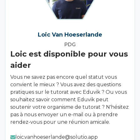
Le statut d'étudiant indépendant ne peut être
commencer pour un coût fixe de 25€ par mois
transparent que possible, afin que vous
demandé que par l'intermédiaire de votre
(hors TVA). TVA) et vous pouvez ensuite fixer
sachiez exactement combien vous payez à
caisse de sécurité sociale !
votre propre prix pour chaque tutorat.
chaque fête.
Le statut d'étudiant indépendant ne peut être
Loic Van Hoeserlande
demandé que par l'intermédiaire de votre caisse
Nous serions ravis de discuter avec vous de la
PDG
d'assurance sociale. Depuis 2023, cela vous coûtera
formule qui vous convient le mieux.
Loic est disponible pour vous
une redevance unique de 105,50 EUR.
aider
Vous ne savez pas encore quel statut vous
convient le mieux ? Vous avez des questions
pratiques sur le tutorat avec Eduvik ? Ou vous
souhaitez savoir comment Eduvik peut
soutenir votre organisme de tutorat ? N'hésitez
pas à nous envoyer un e-mail ou à prendre
rendez-vous pour une réunion amicale.
loic.vanhoeserlande@solutio.app