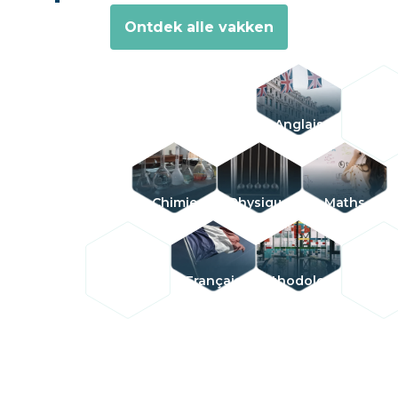
Ontdek alle vakken
Anglais
Chimie
Physique
Maths
Français
Méthodologie