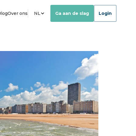
Blog
Over ons
NL
Ga aan de slag
Login