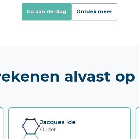
Ga aan de slag
Ontdek meer
 rekenen alvast op
Jacques Ide
Ouder