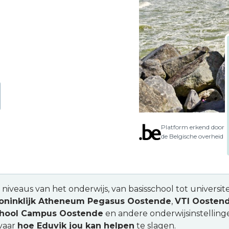
Platform erkend door
de Belgische overheid
e niveaus van het onderwijs, van basisschool tot univers
oninklijk Atheneum Pegasus Oostende
,
VTI Oosten
hool Campus Oostende
en andere onderwijsinstelling
rvaar
hoe Eduvik jou kan helpen
te slagen.