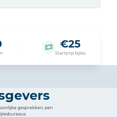
0
€25
en
Startprijs bijles
sgevers
soonlijke gesprekken, een
ijlesbureaus.