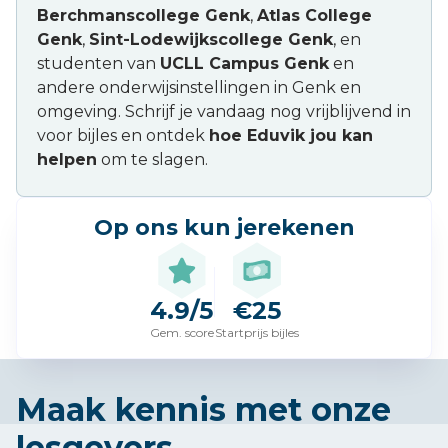
Berchmanscollege Genk
,
Atlas College
Genk
,
Sint-Lodewijkscollege Genk
, en
studenten van
UCLL Campus Genk
en
andere onderwijsinstellingen in Genk en
omgeving. Schrijf je vandaag nog vrijblijvend in
voor bijles en ontdek
hoe Eduvik jou kan
helpen
om te slagen.
Op ons kun je
rekenen
4.9/5
€25
Gem. score
Startprijs bijles
Maak kennis met onze
lesgevers